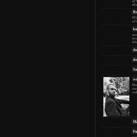
uF
rK
Ro
HG
u1
k
mus
stv
Jel
do
do
Sa
w
Mar
zaz
ved
Ma
Fu