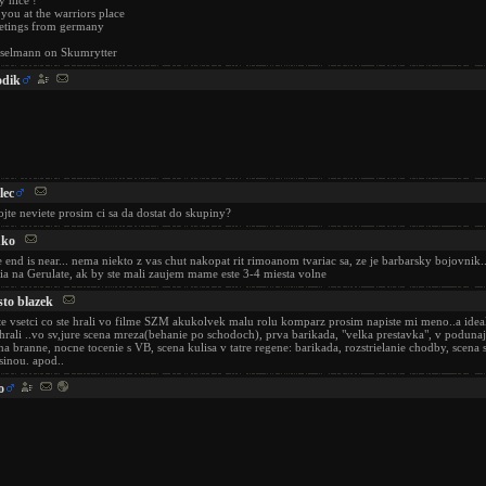
y nice !
 you at the warriors place
etings from germany
selmann on Skumrytter
dik
lec
jte neviete prosim ci sa da dostat do skupiny?
uko
 end is near... nema niekto z vas chut nakopat rit rimoanom tvariac sa, ze je barbarsky bojovnik.
ia na Gerulate, ak by ste mali zaujem mame este 3-4 miesta volne
sto blazek
te vsetci co ste hrali vo filme SZM akukolvek malu rolu komparz prosim napiste mi meno..a idea
 hrali ..vo sv,jure scena mreza(behanie po schodoch), prva barikada, "velka prestavka", v poduna
na branne, nocne tocenie s VB, scena kulisa v tatre regene: barikada, rozstrielanie chodby, scena
sinou. apod..
o