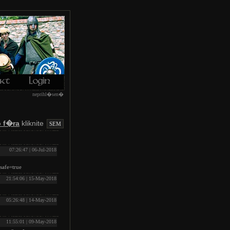
neprihl�sen�
 f�ra
kliknite
SEM
07:26:47 | 06-Jul-2018
safe=true
21:54:06 | 15-May-2018
05:26:48 | 14-May-2018
11:55:01 | 09-May-2018