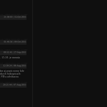
21:38:03 | 15-Oct-2011
01:46:56 | 09-Oct-2011
09:52:41 | 27-Sep-2011
.. 15.10. je mensia
12:39:24 | 08-Aug-2011
lne aj popis sceny kde
jskych biskupicach:
 s VB a zdvihacou
20:21:44 | 07-Aug-2011