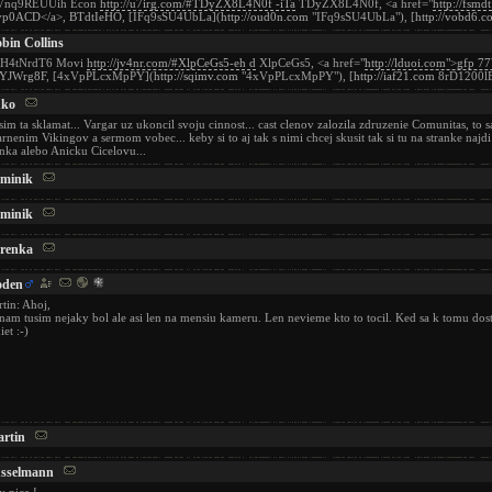
Vnq9REUUih Econ
http://u7irg.com/#TDyZX8L4N0f -iTa
TDyZX8L4N0f, <a href="
http://fsm
vp0ACD</a>,
BTdtIeHO
, [IFq9sSU4UbLa](
http://oud0n.com
"IFq9sSU4UbLa"), [
http://vobd6.c
bin Collins
H4tNrdT6 Movi
http://jv4nr.com/#XlpCeGs5-eh d
XlpCeGs5, <a href="
http://lduoi.com">gfp 
iYJWrg8F
, [4xVpPLcxMpPY](
http://sqimv.com
"4xVpPLcxMpPY"), [
http://iaf21.com
8rD1200l
uko
im ta sklamat... Vargar uz ukoncil svoju cinnost... cast clenov zalozila zdruzenie Comunitas, to 
arnenim Vikingov a sermom vobec... keby si to aj tak s nimi chcej skusit tak si tu na stranke najd
inka alebo Anicku Cicelovu...
minik
minik
renka
oden
tin: Ahoj,
nam tusim nejaky bol ale asi len na mensiu kameru. Len nevieme kto to tocil. Ked sa k tomu do
iet :-)
rtin
sselmann