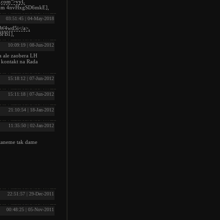
dt.com">vyL
om
4nvHxgSD6mkE],
03:51:45 | 04-May-2018
77W4wd5i</a>,
BFB1],
10:09:19 | 08-Jun-2012
sa ale zaobera LH
i kontakt na Rada
15:18:12 | 07-Jun-2012
15:11:18 | 07-Jun-2012
21:10:54 | 18-Jan-2012
11:35:50 | 02-Jan-2012
staneme tak dame
22:51:57 | 29-Dec-2011
00:48:25 | 05-Nov-2011