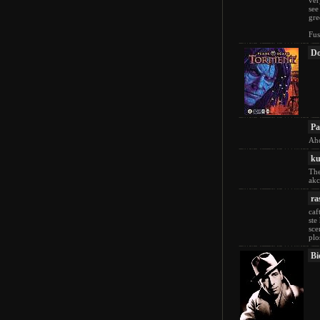
ver
see
gre
Fus
Do
Pa
Aho
k
The
akc
ra
caf
ste
sce
plo
Bi