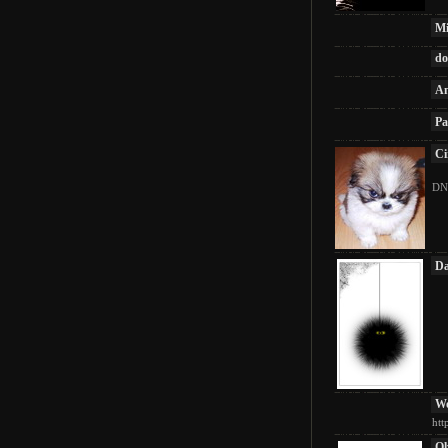
M
do
A
Pa
Ci
DN
D
W
htt
Ol