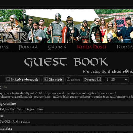
Pre vstup do
diskusn�ho
Prida� pr�spevok
Obnovi�
Dopredu
|
|
Dozadu |
|
C
ografie z festivalu Utgard 2018 : https://www.shutterstock.com/cs/g/branislavce rven?
rchterm=utgard&search_source=base _gallery&language=cs&sort=popular& ;measurement=px&
agra online
a45Q6scDw5 Woul
viagra online
lis
FgfOZ9kR My t
cialis
na Best