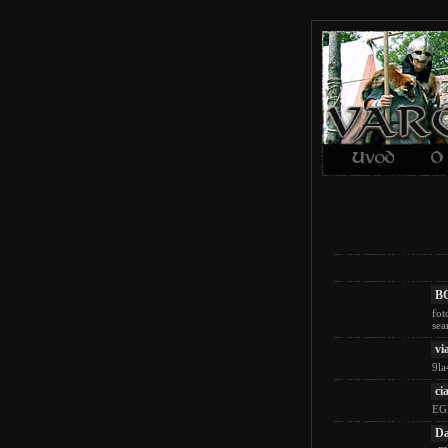
B
fot
sea
vi
9l
cia
EG
Da