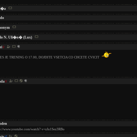
i�a
do
nonym
lo N. Uli�n� (Lux)
ri
ES JE TRENING O 17.00, DOJDITE VSETCIA CO CHCETE CVICIT
ada
oden
p://www.youtube.com/watch? v=zJu1Sez3RBo
vir