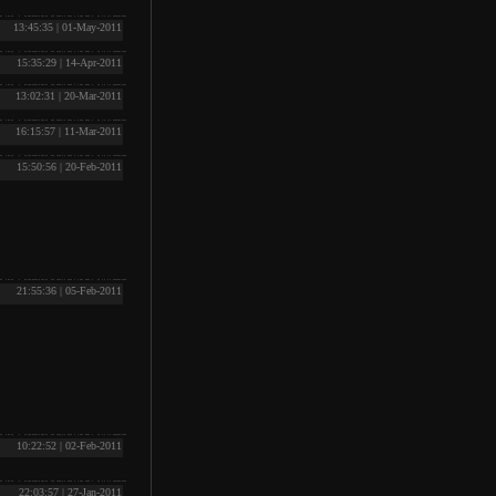
13:45:35 | 01-May-2011
15:35:29 | 14-Apr-2011
13:02:31 | 20-Mar-2011
16:15:57 | 11-Mar-2011
15:50:56 | 20-Feb-2011
21:55:36 | 05-Feb-2011
10:22:52 | 02-Feb-2011
22:03:57 | 27-Jan-2011