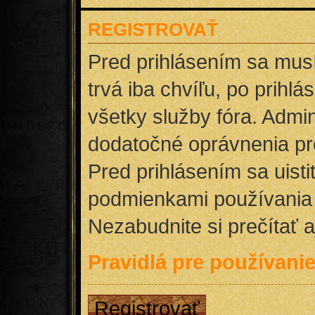
REGISTROVAŤ
Pred prihlásením sa musí
trvá iba chvíľu, po prihl
všetky služby fóra. Admin
dodatočné oprávnenia pre
Pred prihlásením sa uisti
podmienkami používania 
Nezabudnite si prečítať aj
Pravidlá pre používani
Registrovať