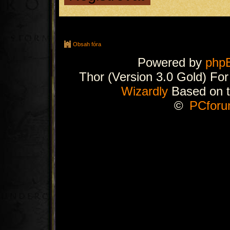
Obsah fóra
Powered by
php
Thor (Version 3.0 Gold) Fo
Wizardly
Based on 
©
PCforu