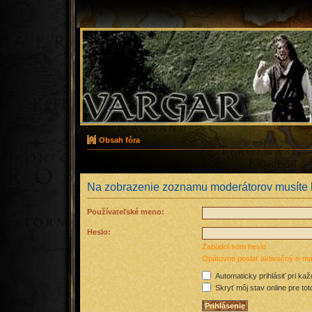
Obsah fóra
Na zobrazenie zoznamu moderátorov musíte b
Používateľské meno:
Heslo:
Zabudol som heslo
Opätovne poslať aktivačný e-mai
Automaticky prihlásiť pri ka
Skryť môj stav online pre tot